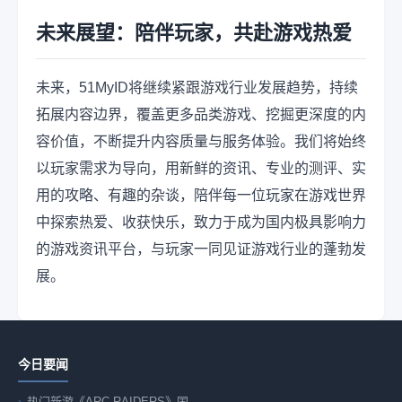
未来展望：陪伴玩家，共赴游戏热爱
未来，51MyID将继续紧跟游戏行业发展趋势，持续
拓展内容边界，覆盖更多品类游戏、挖掘更深度的内
容价值，不断提升内容质量与服务体验。我们将始终
以玩家需求为导向，用新鲜的资讯、专业的测评、实
用的攻略、有趣的杂谈，陪伴每一位玩家在游戏世界
中探索热爱、收获快乐，致力于成为国内极具影响力
的游戏资讯平台，与玩家一同见证游戏行业的蓬勃发
展。
今日要闻
热门新游《ARC RAIDERS》国