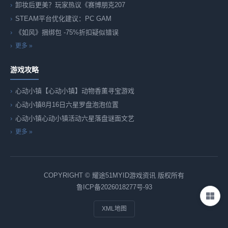
卸妆后更美？玩家热议《赛博朋克207
STEAM平台优化建议：PC GAM
《如风》捆绑包 -75%折扣疑似错误
更多 »
游戏攻略
心动小镇【心动小镇】动物香薰寻宝游戏
心动小镇8月16日六星罗盘泡泡位置
心动小镇心动小镇活动六星落盘谜面文艺
更多 »
COPYRIGHT © 耀途51MYID游戏资讯 版权所有
鲁ICP备2026018277号-93
XML地图