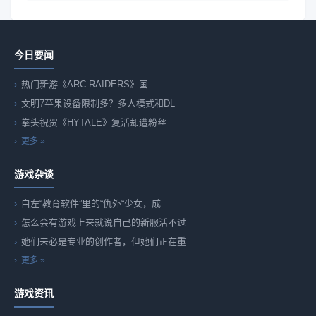
今日要闻
热门新游《ARC RAIDERS》国
文明7苹果设备限制多？多人模式和DL
拳头祝贺《HYTALE》复活却遭粉丝
更多 »
游戏杂谈
白左“教育软件”里的“仇外“少女，成
怎么会有游戏上来就说自己的新服活不过
她们未必是专业的创作者，但她们正在重
更多 »
游戏资讯