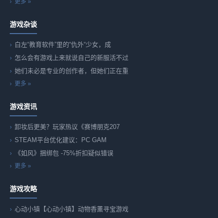
更多 »
游戏杂谈
白左“教育软件”里的“仇外“少女，成
怎么会有游戏上来就说自己的新服活不过
她们未必是专业的创作者，但她们正在重
更多 »
游戏资讯
卸妆后更美？玩家热议《赛博朋克207
STEAM平台优化建议：PC GAM
《如风》捆绑包 -75%折扣疑似错误
更多 »
游戏攻略
心动小镇【心动小镇】动物香薰寻宝游戏