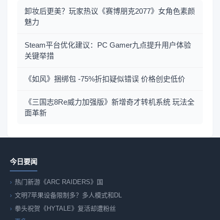
卸妆后更美？玩家热议《赛博朋克2077》女角色素颜
魅力
Steam平台优化建议：PC Gamer九点提升用户体验
关键举措
《如风》捆绑包 -75%折扣疑似错误 价格创史低价
《三国志8Re威力加强版》新增奇才转机系统 玩法全
面革新
今日要闻
热门新游《ARC RAIDERS》国
文明7苹果设备限制多？多人模式和DL
拳头祝贺《HYTALE》复活却遭粉丝