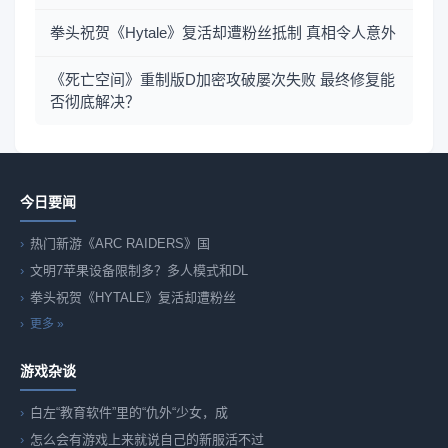
拳头祝贺《Hytale》复活却遭粉丝抵制 真相令人意外
《死亡空间》重制版D加密攻破屡次失败 最终修复能
否彻底解决？
今日要闻
热门新游《ARC RAIDERS》国
文明7苹果设备限制多？多人模式和DL
拳头祝贺《HYTALE》复活却遭粉丝
更多 »
游戏杂谈
白左“教育软件”里的“仇外“少女，成
怎么会有游戏上来就说自己的新服活不过