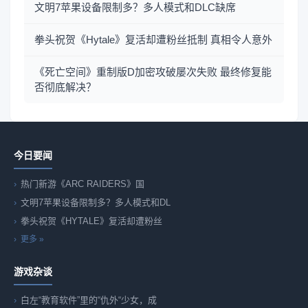
文明7苹果设备限制多？多人模式和DLC缺席
拳头祝贺《Hytale》复活却遭粉丝抵制 真相令人意外
《死亡空间》重制版D加密攻破屡次失败 最终修复能
否彻底解决？
今日要闻
热门新游《ARC RAIDERS》国
文明7苹果设备限制多？多人模式和DL
拳头祝贺《HYTALE》复活却遭粉丝
更多 »
游戏杂谈
白左“教育软件”里的“仇外“少女，成