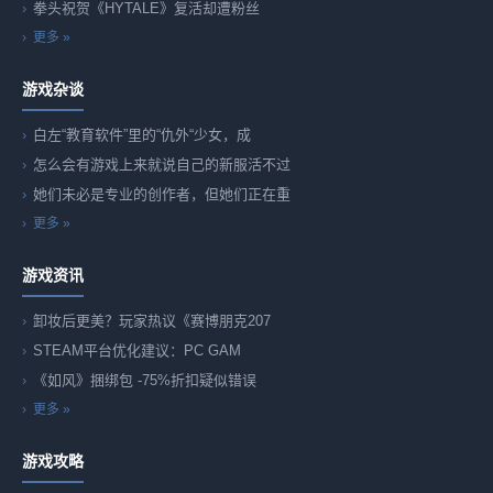
拳头祝贺《HYTALE》复活却遭粉丝
更多 »
游戏杂谈
白左“教育软件”里的“仇外“少女，成
怎么会有游戏上来就说自己的新服活不过
她们未必是专业的创作者，但她们正在重
更多 »
游戏资讯
卸妆后更美？玩家热议《赛博朋克207
STEAM平台优化建议：PC GAM
《如风》捆绑包 -75%折扣疑似错误
更多 »
游戏攻略