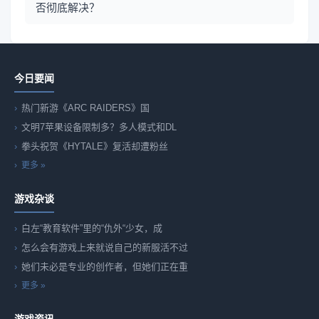
否彻底解决？
今日要闻
热门新游《ARC RAIDERS》国
文明7苹果设备限制多？多人模式和DL
拳头祝贺《HYTALE》复活却遭粉丝
更多 »
游戏杂谈
白左“教育软件”里的“仇外“少女，成
怎么会有游戏上来就说自己的新服活不过
她们未必是专业的创作者，但她们正在重
更多 »