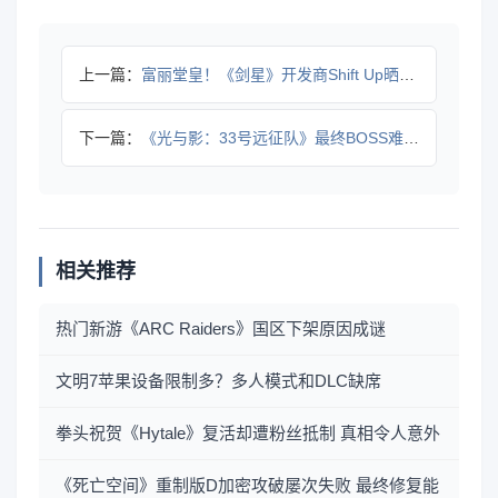
上一篇：
富丽堂皇！《剑星》开发商Shift Up晒办公环境
下一篇：
《光与影：33号远征队》最终BOSS难度低于开发者预期
相关推荐
热门新游《ARC Raiders》国区下架原因成谜
文明7苹果设备限制多？多人模式和DLC缺席
拳头祝贺《Hytale》复活却遭粉丝抵制 真相令人意外
《死亡空间》重制版D加密攻破屡次失败 最终修复能