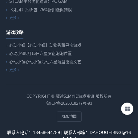
STEAM平台优化建议：PC GAM
《如风》捆绑包 -75%折扣疑似错误
更多 »
游戏攻略
心动小镇【心动小镇】动物香薰寻宝游戏
心动小镇8月16日六星罗盘泡泡位置
心动小镇心动小镇活动六星落盘谜面文艺
更多 »
COPYRIGHT © 耀途51MYID游戏资讯 版权所有
鲁ICP备2026018277号-93
XML地图
联系人电话：13458644789 | 联系人邮箱：DAHOUGEIBNG@16