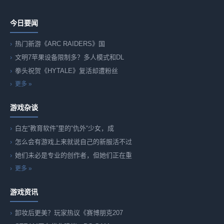
今日要闻
热门新游《ARC RAIDERS》国
文明7苹果设备限制多？多人模式和DL
拳头祝贺《HYTALE》复活却遭粉丝
更多 »
游戏杂谈
白左“教育软件”里的“仇外“少女，成
怎么会有游戏上来就说自己的新服活不过
她们未必是专业的创作者，但她们正在重
更多 »
游戏资讯
卸妆后更美？玩家热议《赛博朋克207