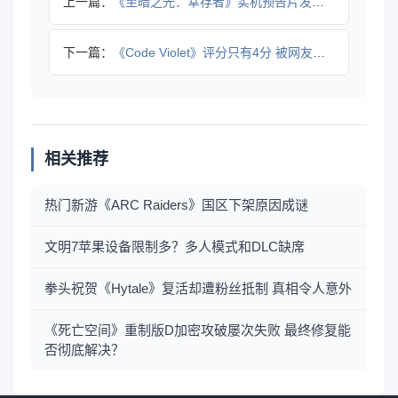
上一篇：
《至暗之光：幸存者》实机预告片发布 试玩版现已推出
下一篇：
《Code Violet》评分只有4分 被网友戏称最烂PS5
相关推荐
热门新游《ARC Raiders》国区下架原因成谜
文明7苹果设备限制多？多人模式和DLC缺席
拳头祝贺《Hytale》复活却遭粉丝抵制 真相令人意外
《死亡空间》重制版D加密攻破屡次失败 最终修复能
否彻底解决？