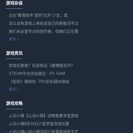
游戏杂谈
白左“教育软件”里的“仇外“少女，成
怎么会有游戏上来就说自己的新服活不过
她们未必是专业的创作者，但她们正在重
更多 »
游戏资讯
卸妆后更美？玩家热议《赛博朋克207
STEAM平台优化建议：PC GAM
《如风》捆绑包 -75%折扣疑似错误
更多 »
游戏攻略
心动小镇【心动小镇】动物香薰寻宝游戏
心动小镇8月16日六星罗盘泡泡位置
心动小镇心动小镇活动六星落盘谜面文艺