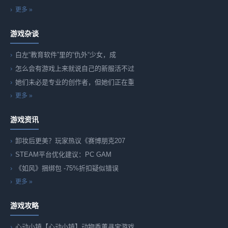
更多 »
游戏杂谈
白左“教育软件”里的“仇外“少女，成
怎么会有游戏上来就说自己的新服活不过
她们未必是专业的创作者，但她们正在重
更多 »
游戏资讯
卸妆后更美？玩家热议《赛博朋克207
STEAM平台优化建议：PC GAM
《如风》捆绑包 -75%折扣疑似错误
更多 »
游戏攻略
心动小镇【心动小镇】动物香薰寻宝游戏