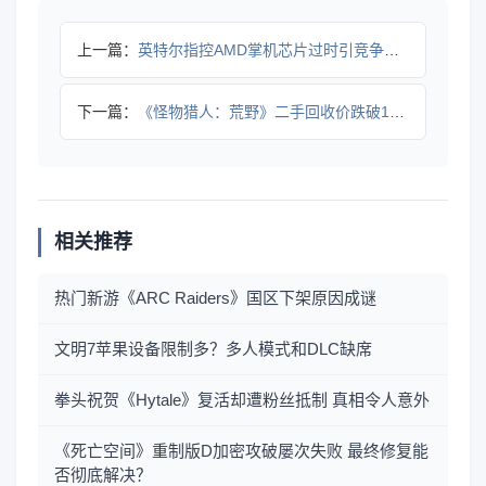
上一篇：
英特尔指控AMD掌机芯片过时引竞争白热化
下一篇：
《怪物猎人：荒野》二手回收价跌破18日元，市场表现低迷？
相关推荐
热门新游《ARC Raiders》国区下架原因成谜
文明7苹果设备限制多？多人模式和DLC缺席
拳头祝贺《Hytale》复活却遭粉丝抵制 真相令人意外
《死亡空间》重制版D加密攻破屡次失败 最终修复能
否彻底解决？