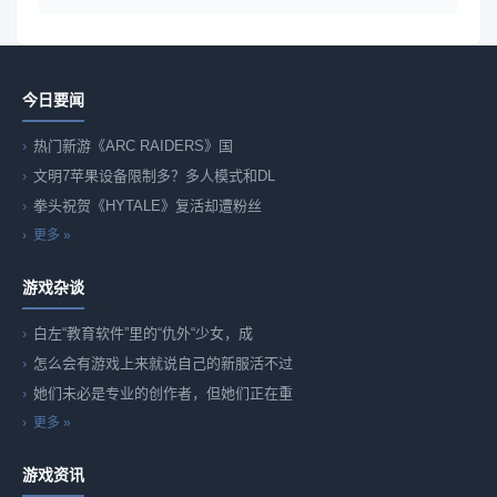
今日要闻
热门新游《ARC RAIDERS》国
文明7苹果设备限制多？多人模式和DL
拳头祝贺《HYTALE》复活却遭粉丝
更多 »
游戏杂谈
白左“教育软件”里的“仇外“少女，成
怎么会有游戏上来就说自己的新服活不过
她们未必是专业的创作者，但她们正在重
更多 »
游戏资讯