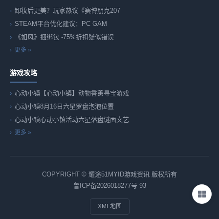
卸妆后更美？玩家热议《赛博朋克207
STEAM平台优化建议：PC GAM
《如风》捆绑包 -75%折扣疑似错误
更多 »
游戏攻略
心动小镇【心动小镇】动物香薰寻宝游戏
心动小镇8月16日六星罗盘泡泡位置
心动小镇心动小镇活动六星落盘谜面文艺
更多 »
COPYRIGHT © 耀途51MYID游戏资讯 版权所有
鲁ICP备2026018277号-93
XML地图