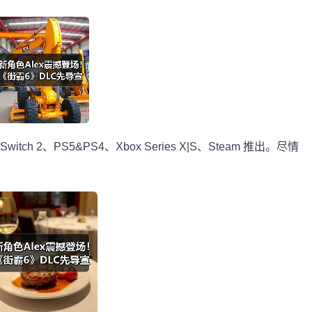
tch 2、PS5&PS4、Xbox Series X|S、Steam 推出。尽情