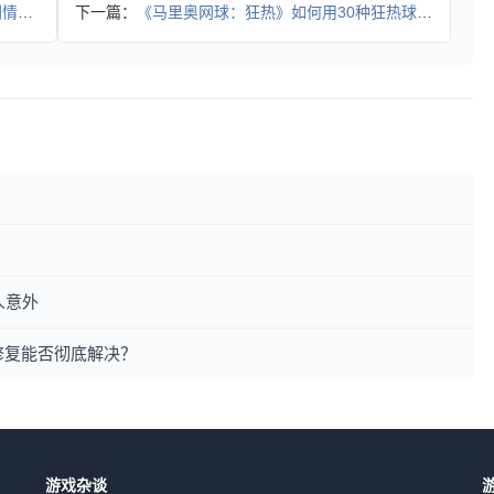
周期
下一篇：
《马里奥网球：狂热》如何用30种狂热球拍打造全新对战体验？
人意外
修复能否彻底解决？
游戏杂谈