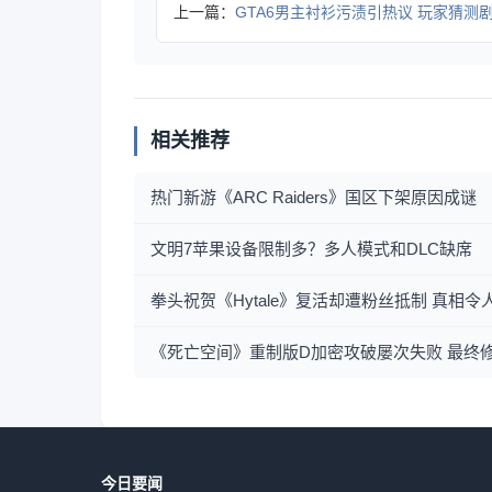
上一篇：
GTA6男主衬衫污渍引热议 玩家猜测剧情与开发
相关推荐
热门新游《ARC Raiders》国区下架原因成谜
文明7苹果设备限制多？多人模式和DLC缺席
拳头祝贺《Hytale》复活却遭粉丝抵制 真相令
《死亡空间》重制版D加密攻破屡次失败 最终
今日要闻