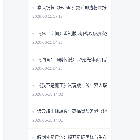
拳头祝贺《Hytale》复活却遭粉丝抵制 真相令人意外
2026-06-11 17:13
《死亡空间》重制版D加密攻破屡次失败 最终修复能
2026-06-11 14:21
《回音：飞艇传说》EA抢先体验开启，云端征途稳定
2026-06-11 14:20
《我不是魔王》试玩版上线！双人联机+千种构筑，
2026-06-10 14:02
诡异超市惊魂夜：恐怖冒险游戏《地狱超市》即将上
2026-06-10 14:01
解剖外星尸体：揭开星际阴谋与生存抉择