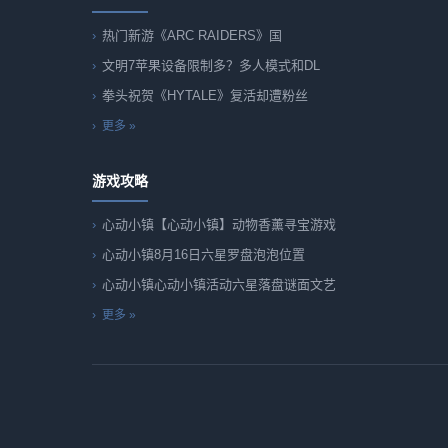
热门新游《ARC RAIDERS》国
文明7苹果设备限制多？多人模式和DL
拳头祝贺《HYTALE》复活却遭粉丝
更多 »
游戏攻略
心动小镇【心动小镇】动物香薰寻宝游戏
心动小镇8月16日六星罗盘泡泡位置
心动小镇心动小镇活动六星落盘谜面文艺
更多 »