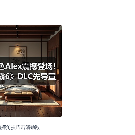
的摔角技巧击溃劲敌！