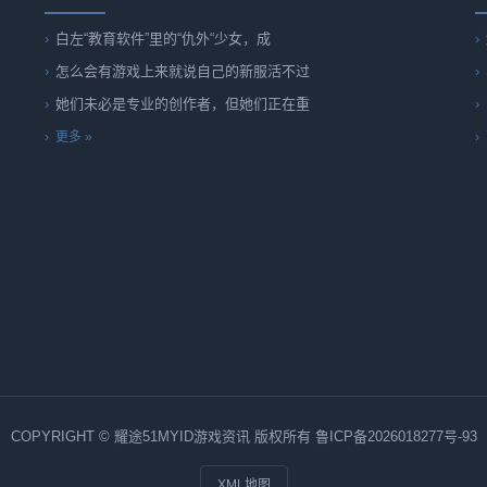
白左“教育软件”里的“仇外“少女，成
怎么会有游戏上来就说自己的新服活不过
她们未必是专业的创作者，但她们正在重
更多 »
COPYRIGHT © 耀途51MYID游戏资讯 版权所有
鲁ICP备2026018277号-93
XML地图