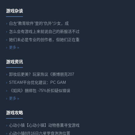
游戏杂谈
白左“教育软件”里的“仇外“少女，成
怎么会有游戏上来就说自己的新服活不过
她们未必是专业的创作者，但她们正在重
更多 »
游戏资讯
卸妆后更美？玩家热议《赛博朋克207
STEAM平台优化建议：PC GAM
《如风》捆绑包 -75%折扣疑似错误
更多 »
游戏攻略
心动小镇【心动小镇】动物香薰寻宝游戏
心动小镇8月16日六星罗盘泡泡位置