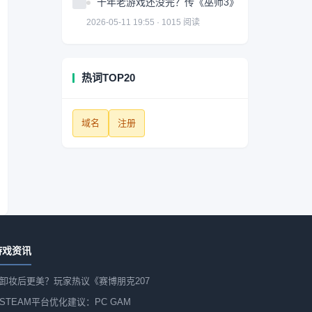
十年老游戏还没完？传《巫师3》神秘资料片获多方
2026-05-11 19:55 · 1015 阅读
热词TOP20
域名
注册
游戏资讯
卸妆后更美？玩家热议《赛博朋克207
STEAM平台优化建议：PC GAM