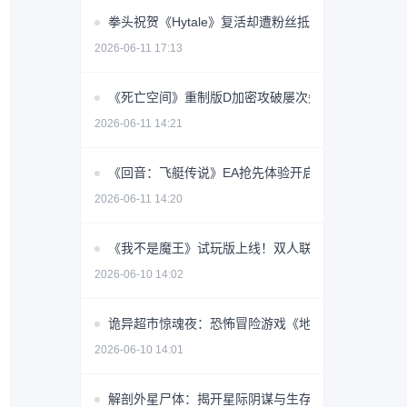
拳头祝贺《Hytale》复活却遭粉丝抵制 真相令人意外
2026-06-11 17:13
《死亡空间》重制版D加密攻破屡次失败 最终修复能
2026-06-11 14:21
《回音：飞艇传说》EA抢先体验开启，云端征途稳定
2026-06-11 14:20
《我不是魔王》试玩版上线！双人联机+千种构筑，
2026-06-10 14:02
诡异超市惊魂夜：恐怖冒险游戏《地狱超市》即将上
2026-06-10 14:01
解剖外星尸体：揭开星际阴谋与生存抉择