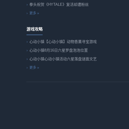
拳头祝贺《HYTALE》复活却遭粉丝
更多 »
游戏攻略
心动小镇【心动小镇】动物香薰寻宝游戏
心动小镇8月16日六星罗盘泡泡位置
心动小镇心动小镇活动六星落盘谜面文艺
更多 »