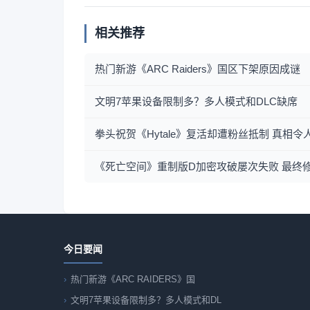
相关推荐
热门新游《ARC Raiders》国区下架原因成谜
文明7苹果设备限制多？多人模式和DLC缺席
拳头祝贺《Hytale》复活却遭粉丝抵制 真相令
《死亡空间》重制版D加密攻破屡次失败 最终
今日要闻
热门新游《ARC RAIDERS》国
文明7苹果设备限制多？多人模式和DL