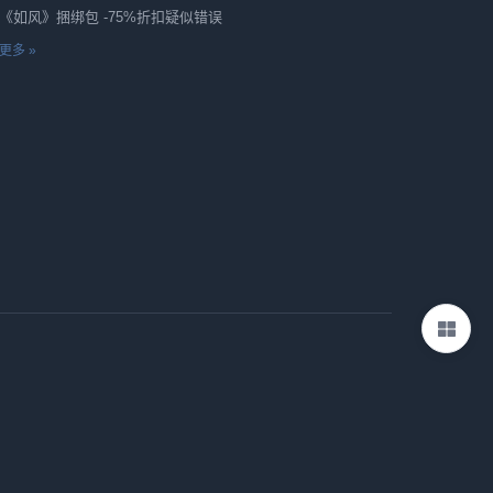
《如风》捆绑包 -75%折扣疑似错误
更多 »