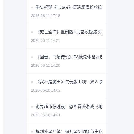
拳头祝贺《Hytale》复活却遭粉丝抵制 真相令人意外
2026-06-11 17:13
《死亡空间》重制版D加密攻破屡次失败 最终修复能
2026-06-11 14:21
《回音：飞艇传说》EA抢先体验开启，云端征途稳定
2026-06-11 14:20
《我不是魔王》试玩版上线！双人联机+千种构筑，
2026-06-10 14:02
诡异超市惊魂夜：恐怖冒险游戏《地狱超市》即将上
2026-06-10 14:01
解剖外星尸体：揭开星际阴谋与生存抉择