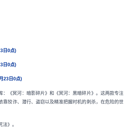
日0点)
日0点)
23日0点)
库：《冥河：暗影碎片》和《冥河：黑暗碎片》。这两款专注
依靠狡诈、潜行、盗窃以及精准把握时机的刺杀，在危险的世
死法》。