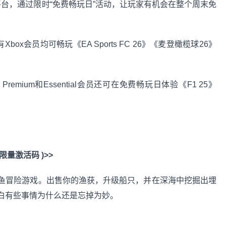
ox平台，通过限时“免费畅玩日”活动，让玩家有机会在整个周末免
Xbox会员均可畅玩《EA Sports FC 26》《麦登橄榄球26》
te, Premium和Essential会员还可在免费畅玩日体验《F1 25》
限量激活码 )>>
鱼冒险游戏。出售你的渔获，升级船只，并在深海中挖掘出埋
白有些事情为什么还是忘掉为妙。