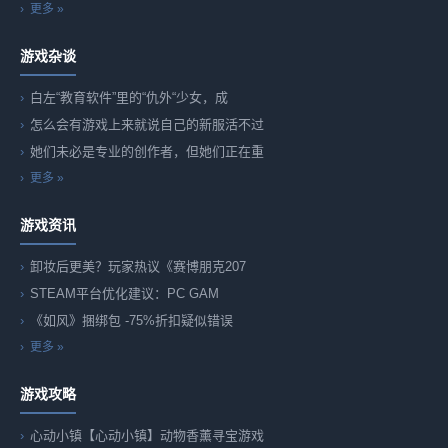
更多 »
游戏杂谈
白左“教育软件”里的“仇外“少女，成
怎么会有游戏上来就说自己的新服活不过
她们未必是专业的创作者，但她们正在重
更多 »
游戏资讯
卸妆后更美？玩家热议《赛博朋克207
STEAM平台优化建议：PC GAM
《如风》捆绑包 -75%折扣疑似错误
更多 »
游戏攻略
心动小镇【心动小镇】动物香薰寻宝游戏