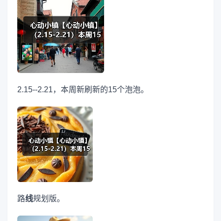
2.15--2.21，本周新刷新的15个泡泡。
路
线
规划版。