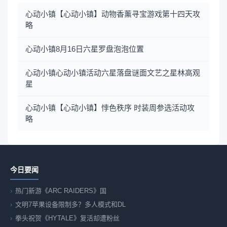
心动小镇【心动小镇】动物香薰寻宝游戏第十四天攻
略
心动小镇8月16日六星罗盘泡泡位置
心动小镇心动小镇活动六星落盘谜面文艺之星林高观
星
心动小镇【心动小镇】悖色秩序 时装周参选活动攻
略
今日要闻
热门新游《ARC RAIDERS》国
文明7苹果设备限制多？多人模式和DL
拳头祝贺《HYTALE》复活却遭粉丝