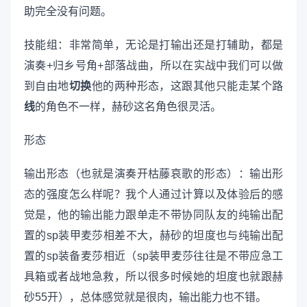
助完全没有问题。
技能组：非常简单，无论是打输出还是打辅助，都是
演奏+归乡号角+部落战曲，所以在实战中我们可以做
到自由地
切换
他的两种形态，这跟其他只能走某个路
线
的角色不一样，赫砂这名角色很灵活。
形态
输出形态（也就是演奏开枯藤哀歌的形态）：输出形
态的强度怎么样呢？我个人通过计算以及体验后的感
觉是，他的输出能力跟单走不带协同队友的纯输出配
置的sp装甲麦莎相差不大，赫砂的坦度也与纯输出配
置的sp装备麦莎相近（sp装甲麦莎往往是不带应急工
具箱或者战地急救，所以很多时候她的坦度也就跟赫
砂55开），总体感觉就是很肉，输出能力也不错。