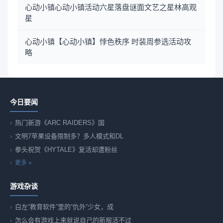
心动小镇心动小镇活动六星落盘谜面文艺之星林高观
星
心动小镇【心动小镇】悖色秩序 时装周参选活动攻
略
今日要闻
热门新游《ARC RAIDERS》国
文明7苹果设备限制多？多人模式和DL
拳头祝贺《HYTALE》复活却遭粉丝
更多 »
游戏杂谈
白左“教育软件”里的“仇外“少女，成
怎么会有游戏上来就说自己的新服活不过