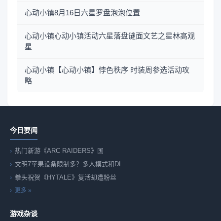
心动小镇8月16日六星罗盘泡泡位置
心动小镇心动小镇活动六星落盘谜面文艺之星林高观
星
心动小镇【心动小镇】悖色秩序 时装周参选活动攻
略
今日要闻
热门新游《ARC RAIDERS》国
文明7苹果设备限制多？多人模式和DL
拳头祝贺《HYTALE》复活却遭粉丝
更多 »
游戏杂谈