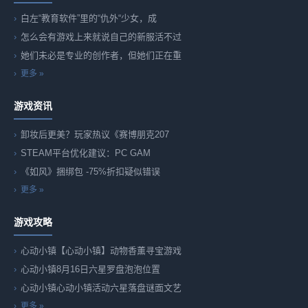
白左“教育软件”里的“仇外“少女，成
怎么会有游戏上来就说自己的新服活不过
她们未必是专业的创作者，但她们正在重
更多 »
游戏资讯
卸妆后更美？玩家热议《赛博朋克207
STEAM平台优化建议：PC GAM
《如风》捆绑包 -75%折扣疑似错误
更多 »
游戏攻略
心动小镇【心动小镇】动物香薰寻宝游戏
心动小镇8月16日六星罗盘泡泡位置
心动小镇心动小镇活动六星落盘谜面文艺
更多 »