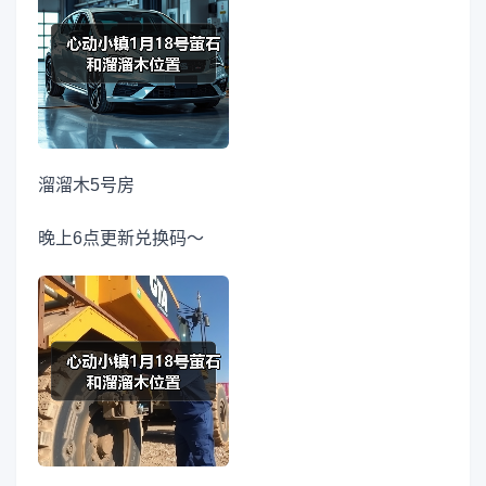
溜溜木5号房
晚上6点更新兑换码～