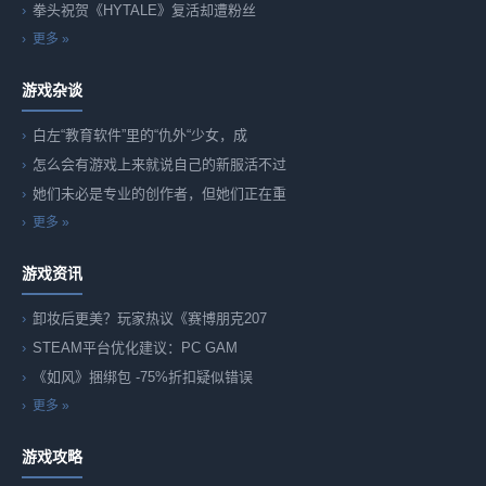
拳头祝贺《HYTALE》复活却遭粉丝
更多 »
游戏杂谈
白左“教育软件”里的“仇外“少女，成
怎么会有游戏上来就说自己的新服活不过
她们未必是专业的创作者，但她们正在重
更多 »
游戏资讯
卸妆后更美？玩家热议《赛博朋克207
STEAM平台优化建议：PC GAM
《如风》捆绑包 -75%折扣疑似错误
更多 »
游戏攻略