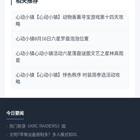
相关推荐
心动小镇【心动小镇】动物香薰寻宝游戏第十四天攻
略
心动小镇8月16日六星罗盘泡泡位置
心动小镇心动小镇活动六星落盘谜面文艺之星林高观
星
心动小镇【心动小镇】悖色秩序 时装周参选活动攻
略
今日要闻
热门新游《ARC RAIDERS》国
文明7苹果设备限制多？多人模式和DL