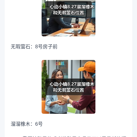
无瑕萤石：8号房子前
溜溜橡木：6号