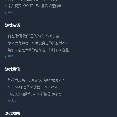
拳头祝贺《HYTALE》复活却遭粉丝
更多 »
游戏杂谈
白左“教育软件”里的“仇外“少女，成
怎么会有游戏上来就说自己的新服活不过
她们未必是专业的创作者，但她们正在重
更多 »
游戏资讯
卸妆后更美？玩家热议《赛博朋克207
STEAM平台优化建议：PC GAM
《如风》捆绑包 -75%折扣疑似错误
更多 »
游戏攻略