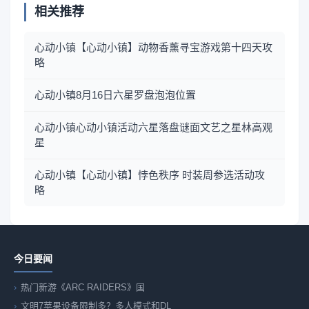
相关推荐
心动小镇【心动小镇】动物香薰寻宝游戏第十四天攻
略
心动小镇8月16日六星罗盘泡泡位置
心动小镇心动小镇活动六星落盘谜面文艺之星林高观
星
心动小镇【心动小镇】悖色秩序 时装周参选活动攻
略
今日要闻
热门新游《ARC RAIDERS》国
文明7苹果设备限制多？多人模式和DL