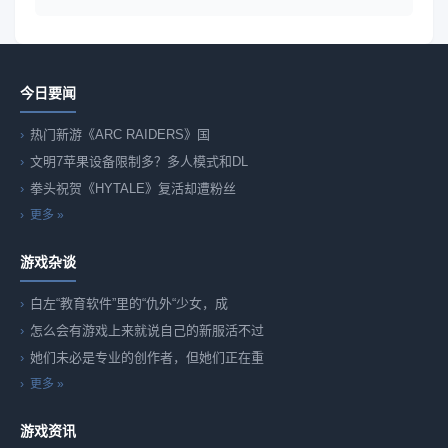
今日要闻
热门新游《ARC RAIDERS》国
文明7苹果设备限制多？多人模式和DL
拳头祝贺《HYTALE》复活却遭粉丝
更多 »
游戏杂谈
白左“教育软件”里的“仇外“少女，成
怎么会有游戏上来就说自己的新服活不过
她们未必是专业的创作者，但她们正在重
更多 »
游戏资讯