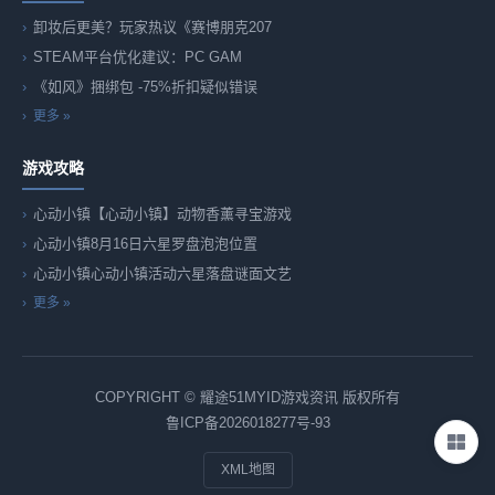
卸妆后更美？玩家热议《赛博朋克207
STEAM平台优化建议：PC GAM
《如风》捆绑包 -75%折扣疑似错误
更多 »
游戏攻略
心动小镇【心动小镇】动物香薰寻宝游戏
心动小镇8月16日六星罗盘泡泡位置
心动小镇心动小镇活动六星落盘谜面文艺
更多 »
COPYRIGHT © 耀途51MYID游戏资讯 版权所有
鲁ICP备2026018277号-93
XML地图