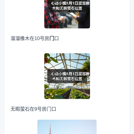
溜溜橡木在10号房
门
口
无暇萤石在9号房门口