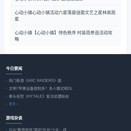
心动小镇心动小镇活动六星落盘谜面文艺之星林高观
星
心动小镇【心动小镇】悖色秩序 时装周参选活动攻
略
今日要闻
热门新游《ARC RAIDERS》国
文明7苹果设备限制多？多人模式和DL
拳头祝贺《HYTALE》复活却遭粉丝
更多 »
游戏杂谈
白左“教育软件”里的“仇外“少女，成