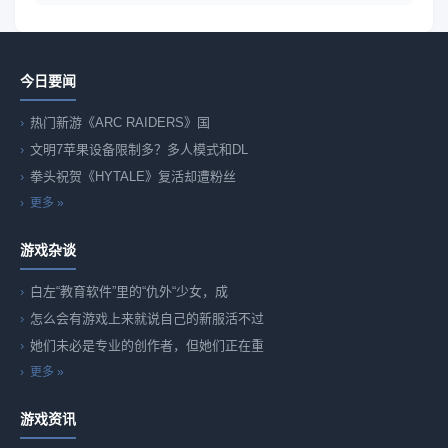
今日要闻
热门新游《ARC RAIDERS》国
文明7苹果设备限制多？多人模式和DL
拳头祝贺《HYTALE》复活却遭粉丝
更多 »
游戏杂谈
白左“教育软件”里的“仇外“少女，成
怎么会有游戏上来就说自己的新服活不过
她们未必是专业的创作者，但她们正在重
更多 »
游戏资讯