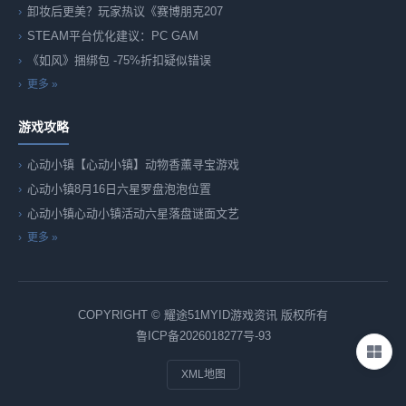
卸妆后更美？玩家热议《赛博朋克207
STEAM平台优化建议：PC GAM
《如风》捆绑包 -75%折扣疑似错误
更多 »
游戏攻略
心动小镇【心动小镇】动物香薰寻宝游戏
心动小镇8月16日六星罗盘泡泡位置
心动小镇心动小镇活动六星落盘谜面文艺
更多 »
COPYRIGHT © 耀途51MYID游戏资讯 版权所有
鲁ICP备2026018277号-93
XML地图