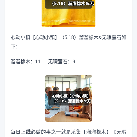
心动小镇【心动小镇】（5.18）溜溜橡木&无暇萤石如
下：
溜溜橡木：11 无瑕萤石：9
每日上
线
必做的事之一就是采集【溜溜橡木】【无瑕