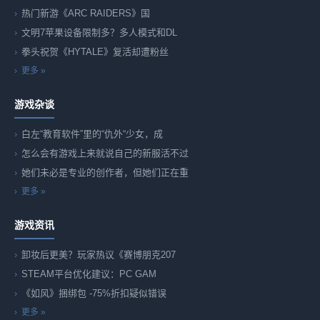
热门新游《ARC RAIDERS》国
文明7苹果设备限制多？多人模式和DL
拳头祝贺《HYTALE》复活却遭粉丝
更多 »
游戏杂谈
白左“教育软件”里的“仇外“少女，成
怎么会有游戏上来就说自己的新服活不过
她们未必是专业的创作者，但她们正在重
更多 »
游戏资讯
卸妆后更美？玩家热议《赛博朋克207
STEAM平台优化建议：PC GAM
《如风》捆绑包 -75%折扣疑似错误
更多 »