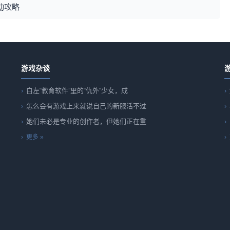
动攻略
游戏杂谈
白左“教育软件”里的“仇外“少女，成
怎么会有游戏上来就说自己的新服活不过
她们未必是专业的创作者，但她们正在重
更多 »