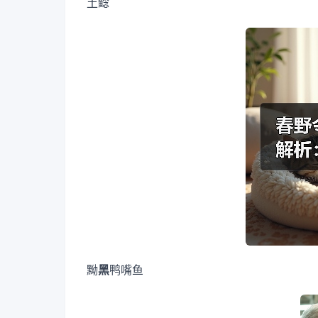
土鲶
黝
黑
鸭嘴鱼