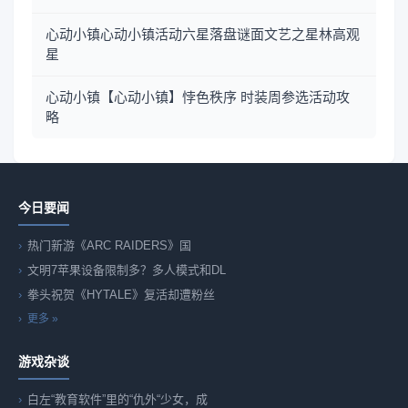
心动小镇心动小镇活动六星落盘谜面文艺之星林高观
星
心动小镇【心动小镇】悖色秩序 时装周参选活动攻
略
今日要闻
热门新游《ARC RAIDERS》国
文明7苹果设备限制多？多人模式和DL
拳头祝贺《HYTALE》复活却遭粉丝
更多 »
游戏杂谈
白左“教育软件”里的“仇外“少女，成