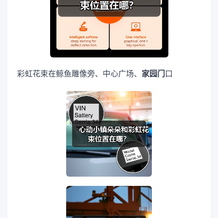
彩虹花束在鲸鱼雕像旁、中心广场、
家园
门
口