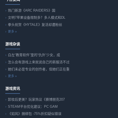
热门新游《ARC RAIDERS》国
文明7苹果设备限制多？多人模式和DL
拳头祝贺《HYTALE》复活却遭粉丝
更多 »
游戏杂谈
白左“教育软件”里的“仇外“少女，成
怎么会有游戏上来就说自己的新服活不过
她们未必是专业的创作者，但她们正在重
更多 »
游戏资讯
卸妆后更美？玩家热议《赛博朋克207
STEAM平台优化建议：PC GAM
《如风》捆绑包 -75%折扣疑似错误