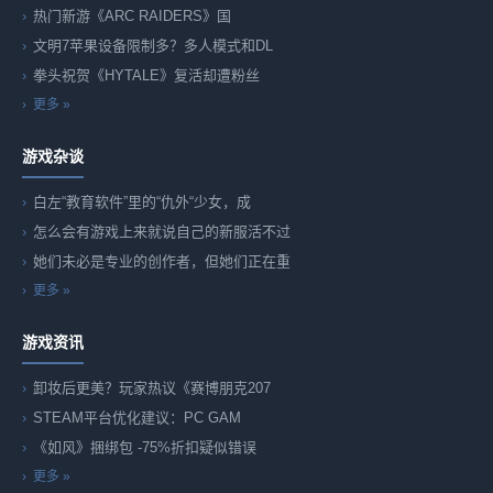
热门新游《ARC RAIDERS》国
文明7苹果设备限制多？多人模式和DL
拳头祝贺《HYTALE》复活却遭粉丝
更多 »
游戏杂谈
白左“教育软件”里的“仇外“少女，成
怎么会有游戏上来就说自己的新服活不过
她们未必是专业的创作者，但她们正在重
更多 »
游戏资讯
卸妆后更美？玩家热议《赛博朋克207
STEAM平台优化建议：PC GAM
《如风》捆绑包 -75%折扣疑似错误
更多 »