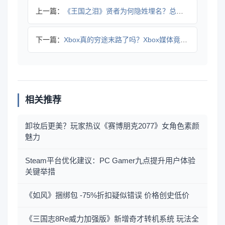
上一篇：
《王国之泪》贤者为何隐姓埋名？总监藤林秀麿亲解真相
下一篇：
Xbox真的穷途末路了吗？Xbox媒体竟开始发索尼PS新闻
相关推荐
卸妆后更美？玩家热议《赛博朋克2077》女角色素颜
魅力
Steam平台优化建议：PC Gamer九点提升用户体验
关键举措
《如风》捆绑包 -75%折扣疑似错误 价格创史低价
《三国志8Re威力加强版》新增奇才转机系统 玩法全