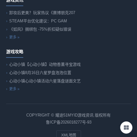
卸妆后更美？玩家热议《赛博朋克207
STEAM平台优化建议：PC GAM
《如风》捆绑包 -75%折扣疑似错误
更多 »
游戏攻略
心动小镇【心动小镇】动物香薰寻宝游戏
心动小镇8月16日六星罗盘泡泡位置
心动小镇心动小镇活动六星落盘谜面文艺
更多 »
COPYRIGHT © 耀途51MYID游戏资讯 版权所有
鲁ICP备2026018277号-93
XML地图