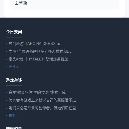
面革新
今日要闻
热门新游《ARC RAIDERS》国
文明7苹果设备限制多？多人模式和DL
拳头祝贺《HYTALE》复活却遭粉丝
更多 »
游戏杂谈
白左“教育软件”里的“仇外“少女，成
怎么会有游戏上来就说自己的新服活不过
她们未必是专业的创作者，但她们正在重
更多 »
游戏资讯