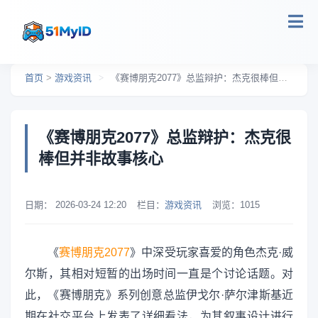
跳转到主要内容
首页
>
游戏资讯
>
《赛博朋克2077》总监辩护：杰克很棒但并非故事核心
《赛博朋克2077》总监辩护：杰克很
棒但并非故事核心
日期：
2026-03-24 12:20
栏目：
游戏资讯
浏览：
1015
《
赛博朋克2077
》中深受玩家喜爱的角色杰克·威
尔斯，其相对短暂的出场时间一直是个讨论话题。对
此，《赛博朋克》系列创意总监伊戈尔·萨尔津斯基近
期在社交平台上发表了详细看法，为其叙事设计进行