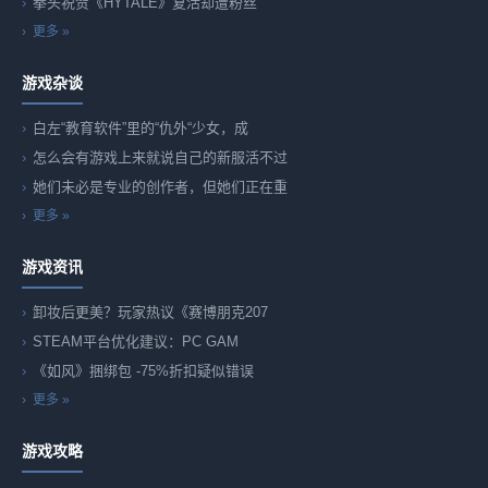
拳头祝贺《HYTALE》复活却遭粉丝
更多 »
游戏杂谈
白左“教育软件”里的“仇外“少女，成
怎么会有游戏上来就说自己的新服活不过
她们未必是专业的创作者，但她们正在重
更多 »
游戏资讯
卸妆后更美？玩家热议《赛博朋克207
STEAM平台优化建议：PC GAM
《如风》捆绑包 -75%折扣疑似错误
更多 »
游戏攻略