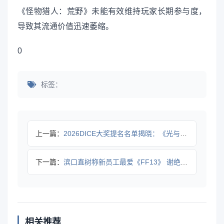
《怪物猎人：荒野》未能有效维持玩家长期参与度，
导致其流通价值迅速萎缩。
0
标签：
上一篇：
2026DICE大奖提名名单揭晓：《光与影》《羊蹄山》领跑
下一篇：
滨口直树称新员工最爱《FF13》 谢绝主导《FF6RE》！
相关推荐