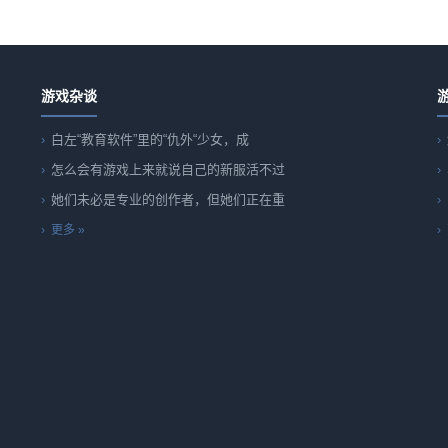
游戏杂谈
白左“教育软件”里的“仇外“少女，成
怎么会有游戏上来就说自己的新服活不过
她们未必是专业的创作者，但她们正在重
更多 »