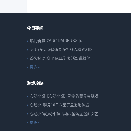
今日要闻
热门新游《ARC RAIDERS》国
文明7苹果设备限制多？多人模式和DL
拳头祝贺《HYTALE》复活却遭粉丝
更多 »
游戏攻略
心动小镇【心动小镇】动物香薰寻宝游戏
心动小镇8月16日六星罗盘泡泡位置
心动小镇心动小镇活动六星落盘谜面文艺
更多 »