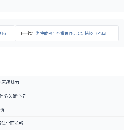
5平台
下一篇：
游侠晚报：怪猎荒野DLC新情报 《帝国时代5》开发中
色素颜魅力
用户体验关键举措
低价
玩法全面革新