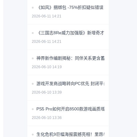
《如风》捆绑包 -75%折扣疑似错误 价格创史低价
2026-06-11 14:21
《三国志8Re威力加强版》新增奇才转机系统 玩法全
2026-06-11 14:21
神界新作编剧揭秘：同伴关系更含蓄，恋爱节奏放缓
2026-06-10 14:19
游戏开发商战略转向PC优先 封闭平台争议引行业反
2026-06-10 13:39
PS5 Pro如何开启8500款游戏画质增强？
2026-06-10 13:36
生化危机9巨幅海报震撼亮相！里昂与格蕾丝同框引