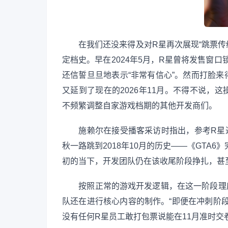
在我们还没来得及对R星再次展现“跳票传统
定档史。早在2024年5月，R星曾将发售窗口锁定在20
还信誓旦旦地表示“非常有信心”。然而打脸来得
又延到了现在的2026年11月。不得不说，这
不频繁调整自家游戏档期的其他开发商们。
施赖尔在接受播客采访时指出，参考R星过去
秋一路跳到2018年10月的历史——《GTA
初的当下，开发团队仍在该收尾阶段挣扎，甚
按照正常的游戏开发逻辑，在这一阶段理应
队还在进行核心内容的制作。“即便在冲刺阶
没有任何R星员工敢打包票说能在11月准时交