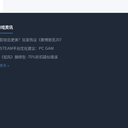
游戏资讯
卸妆后更美？玩家热议《赛博朋克207
STEAM平台优化建议：PC GAM
《如风》捆绑包 -75%折扣疑似错误
更多 »