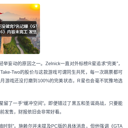
动的原因之一。Zelnick一直对外标榜R星追求“完美”，
ake-Two的股价与这款游戏可谓同生共死，每一次跳票都可
0月游戏还没打磨到100%的完美状态，R星也会毫不犹豫地选
留了一手“缓冲空间”。即便错过了黑五和圣诞商战，只要能
年结束）前发售，财报依旧会非常好看。
时刻”。施赖尔并未提及PC版的具体消息，但他强调《GTA