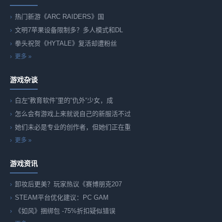
热门新游《ARC RAIDERS》国
文明7苹果设备限制多？多人模式和DL
拳头祝贺《HYTALE》复活却遭粉丝
更多 »
游戏杂谈
白左“教育软件”里的“仇外“少女，成
怎么会有游戏上来就说自己的新服活不过
她们未必是专业的创作者，但她们正在重
更多 »
游戏资讯
卸妆后更美？玩家热议《赛博朋克207
STEAM平台优化建议：PC GAM
《如风》捆绑包 -75%折扣疑似错误