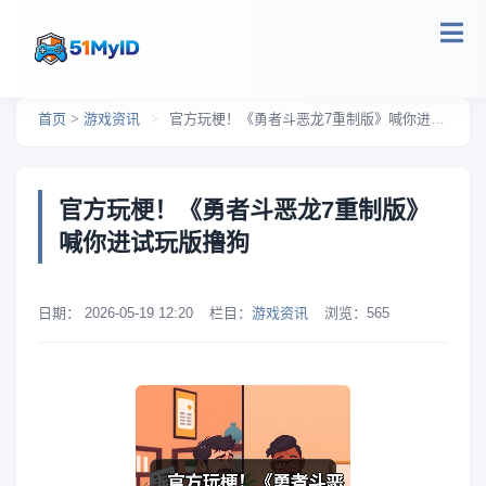
跳转到主要内容
首页
>
游戏资讯
>
官方玩梗！《勇者斗恶龙7重制版》喊你进试玩版撸狗
官方玩梗！《勇者斗恶龙7重制版》
喊你进试玩版撸狗
日期：
2026-05-19 12:20
栏目：
游戏资讯
浏览：
565