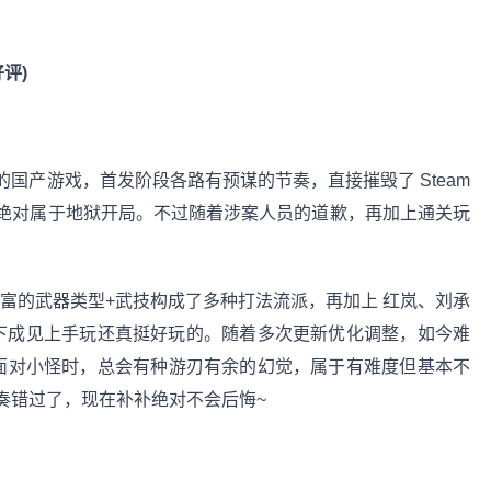
好评)
国产游戏，首发阶段各路有预谋的节奏，直接摧毁了 Steam
绝对属于地狱开局。不过随着涉案人员的道歉，再加上通关玩
。
丰富的武器类型+武技构成了多种打法流派，再加上 红岚、刘承
，放下成见上手玩还真挺好玩的。随着多次更新优化调整，如今难
面对小怪时，总会有种游刃有余的幻觉，属于有难度但基本不
奏错过了，现在补补绝对不会后悔~