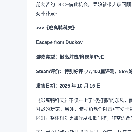
朋友苦盼 DLC~借此机会，果娘就带大家回顾
妨补补票~
>>>《逃离鸭科夫》
Escape from Duckov
游戏类型：撤离射击/俯视角/PvE
Steam评价：特别好评 (77,400篇评测，86%
发售日期：2025 年 10 月 16 日
《逃离鸭科夫》不仅乘上了“搜打撤”的东风，而
对战的玩家。另外，俯视角动作射击+可爱卡
区别，整体相对更加轻度和低门槛，非常适合