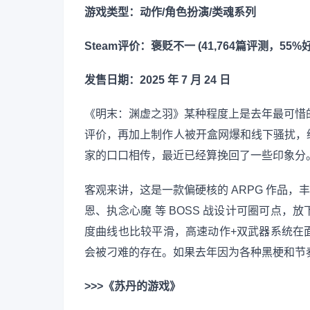
游戏类型：动作/角色扮演/类魂系列
Steam评价：褒贬不一 (41,764篇评测，55%
发售日期：2025 年 7 月 24 日
《明末：渊虚之羽》某种程度上是去年最可惜的
评价，再加上制作人被开盒网爆和线下骚扰，
家的口口相传，最近已经算挽回了一些印象分
客观来讲，这是一款偏硬核的 ARPG 作品，
恩、执念心魔 等 BOSS 战设计可圈可点
度曲线也比较平滑，高速动作+双武器系统在
会被刁难的存在。如果去年因为各种黑梗和节
>>>《苏丹的游戏》