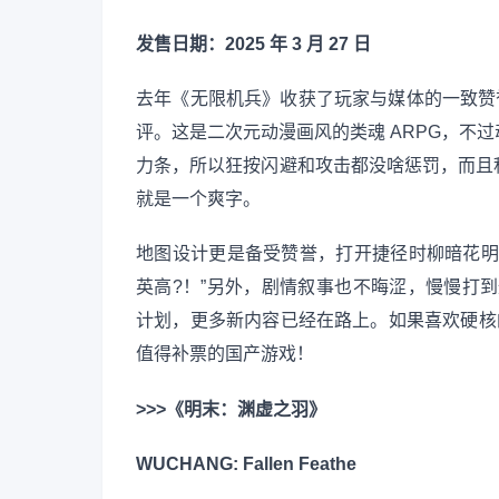
发售日期：2025 年 3 月 27 日
去年《无限机兵》收获了玩家与媒体的一致赞誉
评。这是二次元动漫画风的类魂 ARPG，不
力条，所以狂按闪避和攻击都没啥惩罚，而且
就是一个爽字。
地图设计更是备受赞誉，打开捷径时柳暗花明
英高?！”另外，剧情叙事也不晦涩，慢慢打到
计划，更多新内容已经在路上。如果喜欢硬核
值得补票的国产游戏！
>>>《明末：渊虚之羽》
WUCHANG: Fallen Feathe