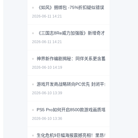
《如风》捆绑包 -75%折扣疑似错误 价格创史低价
2026-06-11 14:21
《三国志8Re威力加强版》新增奇才转机系统 玩法全
2026-06-11 14:21
神界新作编剧揭秘：同伴关系更含蓄，恋爱节奏放缓
2026-06-10 14:19
游戏开发商战略转向PC优先 封闭平台争议引行业反
2026-06-10 13:39
PS5 Pro如何开启8500款游戏画质增强？
2026-06-10 13:36
生化危机9巨幅海报震撼亮相！里昂与格蕾丝同框引