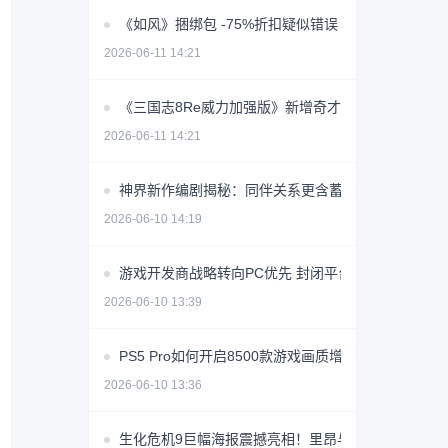
《如风》捆绑包 -75%折扣疑似错误 价格创史低价
2026-06-11 14:21
《三国志8Re威力加强版》新增奇才转机系统 玩法全
2026-06-11 14:21
神界新作编剧揭秘：同伴关系更含蓄，恋爱节奏放缓
2026-06-10 14:19
游戏开发商战略转向PC优先 封闭平台争议引行业反
2026-06-10 13:39
PS5 Pro如何开启8500款游戏画质增强？
2026-06-10 13:36
生化危机9巨幅海报震撼亮相！里昂与格蕾丝同框引