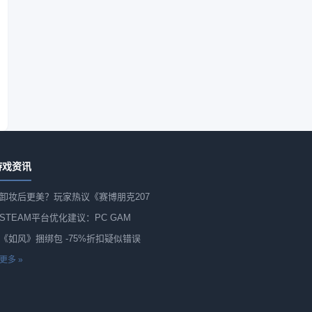
游戏资讯
卸妆后更美？玩家热议《赛博朋克207
STEAM平台优化建议：PC GAM
《如风》捆绑包 -75%折扣疑似错误
更多 »