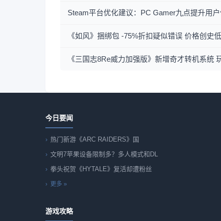
Steam平台优化建议：PC Gamer九点提升
《如风》捆绑包 -75%折扣疑似错误 价格创史
《三国志8Re威力加强版》新增奇才转机系统 
今日要闻
热门新游《ARC RAIDERS》国
文明7苹果设备限制多？多人模式和DL
拳头祝贺《HYTALE》复活却遭粉丝
更多 »
游戏攻略