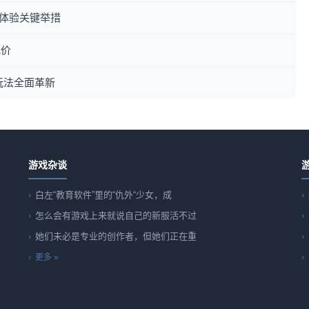
用户体验关键举措
低价
玩法全面革新
游戏杂谈
白左“教育软件”里的“仇外“少女，成
怎么会有游戏上来就说自己的新服活不过
她们未必是专业的创作者，但她们正在重
更多 »