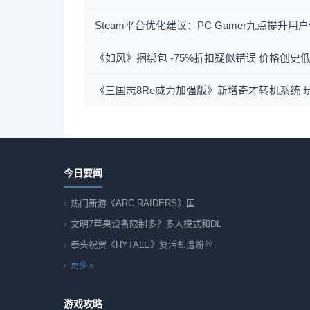
Steam平台优化建议：PC Gamer九点提升
《如风》捆绑包 -75%折扣疑似错误 价格创史
《三国志8Re威力加强版》新增奇才转机系统 
今日要闻
热门新游《ARC RAIDERS》国
文明7苹果设备限制多？多人模式和DL
拳头祝贺《HYTALE》复活却遭粉丝
更多 »
游戏攻略