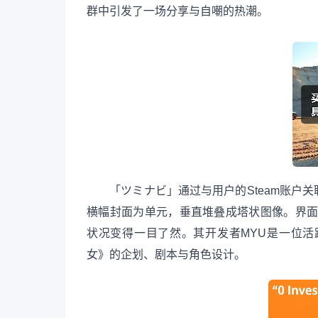
群中引发了一场分享与自嘲的热潮。
「ツミナビ」通过与用户的Steam账户关
横幅封面为单元，垂直堆叠成塔状图像。界面同
状况变得一目了然。其开发者MYU是一位
女》的企划、剧本与角色设计。