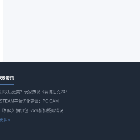
游戏资讯
卸妆后更美？玩家热议《赛博朋克207
STEAM平台优化建议：PC GAM
《如风》捆绑包 -75%折扣疑似错误
更多 »