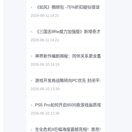
《如风》捆绑包 -75%折扣疑似错误 价格创史低价
2026-06-11 14:21
《三国志8Re威力加强版》新增奇才转机系统 玩法全
2026-06-11 14:21
神界新作编剧揭秘：同伴关系更含蓄，恋爱节奏放缓
2026-06-10 14:19
游戏开发商战略转向PC优先 封闭平台争议引行业反
2026-06-10 13:39
PS5 Pro如何开启8500款游戏画质增强？
2026-06-10 13:36
生化危机9巨幅海报震撼亮相！里昂与格蕾丝同框引