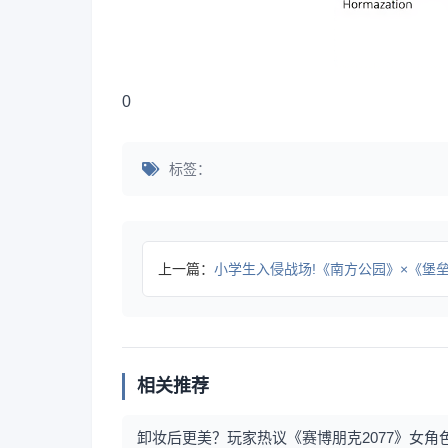
0
标签：
上一篇：
小学生入侵战场!《南方公园》×《堡垒之夜》联动
相关推荐
卸妆后更美？玩家热议《赛博朋克2077》女角