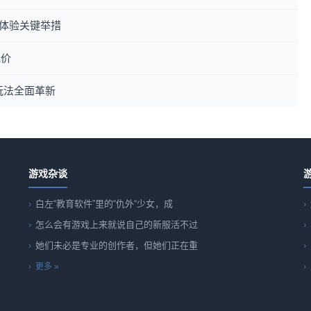
用户体验关键举措
低价
玩法全面革新
游戏杂谈
白左“教育软件”里的“仇外“少女，成
怎么会有游戏上来就说自己的新服活不过
她们未必是专业的创作者，但她们正在重
更多 »