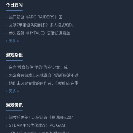
今日要闻
热门新游《ARC RAIDERS》国
文明7苹果设备限制多？多人模式和DL
拳头祝贺《HYTALE》复活却遭粉丝
更多 »
游戏杂谈
白左“教育软件”里的“仇外“少女，成
怎么会有游戏上来就说自己的新服活不过
她们未必是专业的创作者，但她们正在重
更多 »
游戏资讯
卸妆后更美？玩家热议《赛博朋克207
STEAM平台优化建议：PC GAM