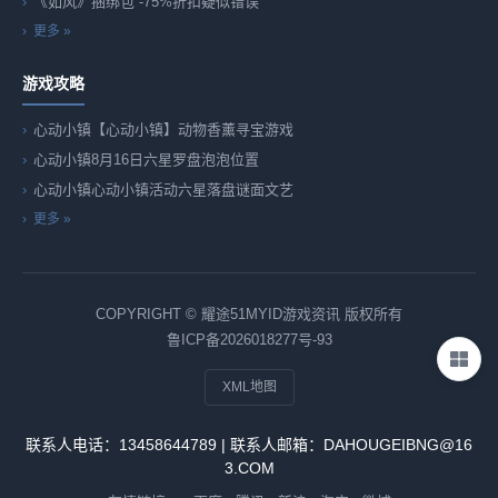
《如风》捆绑包 -75%折扣疑似错误
更多 »
游戏攻略
心动小镇【心动小镇】动物香薰寻宝游戏
心动小镇8月16日六星罗盘泡泡位置
心动小镇心动小镇活动六星落盘谜面文艺
更多 »
COPYRIGHT © 耀途51MYID游戏资讯 版权所有
鲁ICP备2026018277号-93
XML地图
联系人电话：13458644789 | 联系人邮箱：DAHOUGEIBNG@16
3.COM