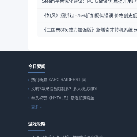
Steam平台优化建议：PC Gamer九点提升
《如风》捆绑包 -75%折扣疑似错误 价格创史
《三国志8Re威力加强版》新增奇才转机系统 
今日要闻
热门新游《ARC RAIDERS》国
文明7苹果设备限制多？多人模式和DL
拳头祝贺《HYTALE》复活却遭粉丝
更多 »
游戏攻略