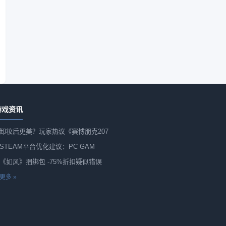
游戏资讯
卸妆后更美？玩家热议《赛博朋克207
STEAM平台优化建议：PC GAM
《如风》捆绑包 -75%折扣疑似错误
更多 »