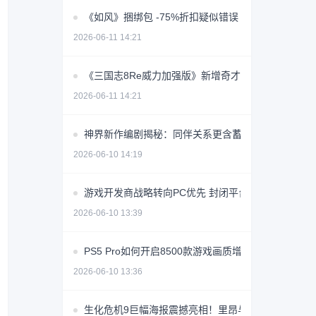
《如风》捆绑包 -75%折扣疑似错误 价格创史低价
2026-06-11 14:21
《三国志8Re威力加强版》新增奇才转机系统 玩法全
2026-06-11 14:21
神界新作编剧揭秘：同伴关系更含蓄，恋爱节奏放缓
2026-06-10 14:19
游戏开发商战略转向PC优先 封闭平台争议引行业反
2026-06-10 13:39
PS5 Pro如何开启8500款游戏画质增强？
2026-06-10 13:36
生化危机9巨幅海报震撼亮相！里昂与格蕾丝同框引