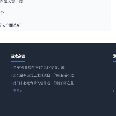
用户体验关键举措
低价
玩法全面革新
游戏杂谈
白左“教育软件”里的“仇外“少女，成
怎么会有游戏上来就说自己的新服活不过
她们未必是专业的创作者，但她们正在重
更多 »