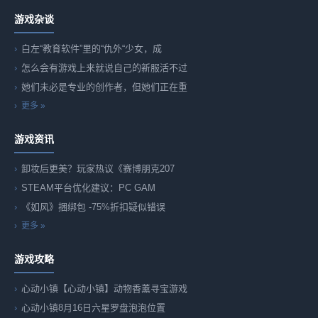
游戏杂谈
白左“教育软件”里的“仇外“少女，成
怎么会有游戏上来就说自己的新服活不过
她们未必是专业的创作者，但她们正在重
更多 »
游戏资讯
卸妆后更美？玩家热议《赛博朋克207
STEAM平台优化建议：PC GAM
《如风》捆绑包 -75%折扣疑似错误
更多 »
游戏攻略
心动小镇【心动小镇】动物香薰寻宝游戏
心动小镇8月16日六星罗盘泡泡位置