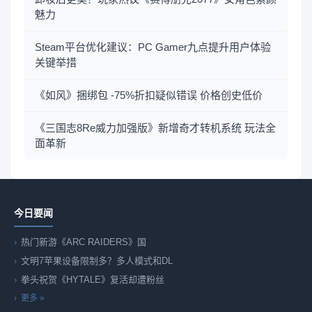
魅力
Steam平台优化建议：PC Gamer九点提升用户体验
关键举措
《如风》捆绑包 -75%折扣疑似错误 价格创史低价
《三国志8Re威力加强版》新增奇才转机系统 玩法全
面革新
今日要闻
热门新游《ARC RAIDERS》国
文明7苹果设备限制多？多人模式和DL
拳头祝贺《HYTALE》复活却遭粉丝
更多 »