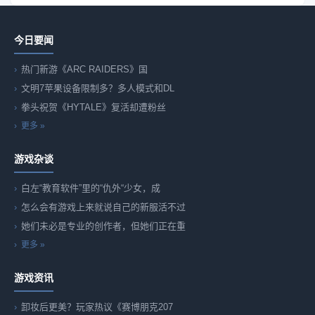
今日要闻
热门新游《ARC RAIDERS》国
文明7苹果设备限制多？多人模式和DL
拳头祝贺《HYTALE》复活却遭粉丝
更多 »
游戏杂谈
白左“教育软件”里的“仇外“少女，成
怎么会有游戏上来就说自己的新服活不过
她们未必是专业的创作者，但她们正在重
更多 »
游戏资讯
卸妆后更美？玩家热议《赛博朋克207