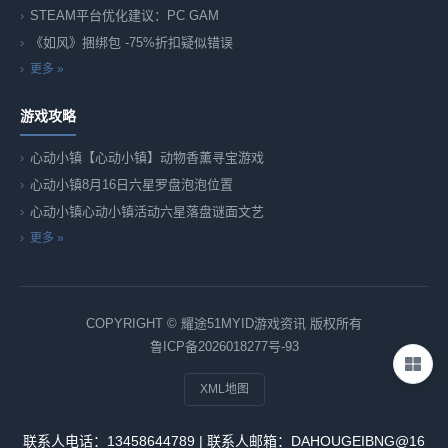
STEAM平台优化建议：PC GAM
《如风》捆绑包 -75%折扣疑似错误
更多 »
游戏攻略
心动小镇【心动小镇】动物香薰寻宝游戏
心动小镇8月16日六星罗盘泡泡位置
心动小镇心动小镇活动六星落盘谜面文艺
更多 »
COPYRIGHT © 耀途51MYID游戏资讯 版权所有
鲁ICP备2026018277号-93
XML地图
联系人电话：13458644789 | 联系人邮箱：DAHOUGEIBNG@16