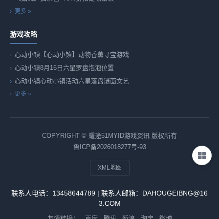
更多 »
游戏攻略
心动小镇【心动小镇】动物香薰寻宝游戏
心动小镇8月16日六星罗盘泡泡位置
心动小镇心动小镇活动六星落盘谜面文艺
更多 »
COPYRIGHT © 耀途51MYID游戏资讯 版权所有
鲁ICP备2026018277号-93
XML地图
联系人电话：13458644789 | 联系人邮箱：DAHOUGEIBNG@16
3.COM
友情链接：
百度
腾讯
新浪
淘宝
微博