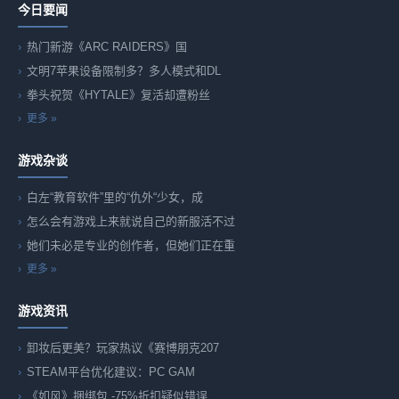
今日要闻
热门新游《ARC RAIDERS》国
文明7苹果设备限制多？多人模式和DL
拳头祝贺《HYTALE》复活却遭粉丝
更多 »
游戏杂谈
白左“教育软件”里的“仇外“少女，成
怎么会有游戏上来就说自己的新服活不过
她们未必是专业的创作者，但她们正在重
更多 »
游戏资讯
卸妆后更美？玩家热议《赛博朋克207
STEAM平台优化建议：PC GAM
《如风》捆绑包 -75%折扣疑似错误