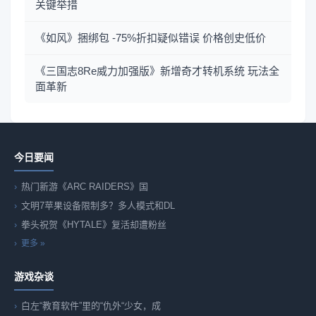
关键举措
《如风》捆绑包 -75%折扣疑似错误 价格创史低价
《三国志8Re威力加强版》新增奇才转机系统 玩法全
面革新
今日要闻
热门新游《ARC RAIDERS》国
文明7苹果设备限制多？多人模式和DL
拳头祝贺《HYTALE》复活却遭粉丝
更多 »
游戏杂谈
白左“教育软件”里的“仇外“少女，成