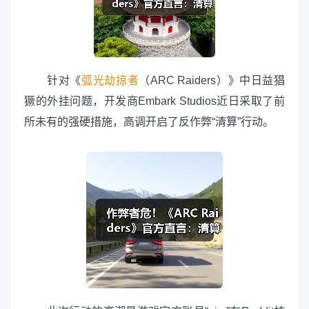
针对《
弧光劫掠者
（ARC Raiders）》中日益猖
獗的外挂问题，开发商Embark Studios近日采取了前
所未有的强硬措施，高调开启了反作弊“清算”行动。