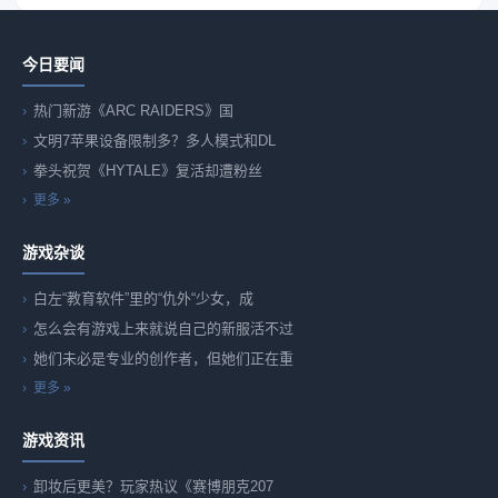
今日要闻
热门新游《ARC RAIDERS》国
文明7苹果设备限制多？多人模式和DL
拳头祝贺《HYTALE》复活却遭粉丝
更多 »
游戏杂谈
白左“教育软件”里的“仇外“少女，成
怎么会有游戏上来就说自己的新服活不过
她们未必是专业的创作者，但她们正在重
更多 »
游戏资讯
卸妆后更美？玩家热议《赛博朋克207