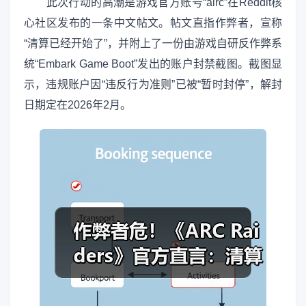
此次行动的高潮是游戏官方账号“airc”在Reddit核
心社区发布的一条中文帖文。帖文直指作弊者，宣称
“清算已经开始了”，并附上了一份由游戏自研反作弊系
统“Embark Game Boot”发出的账户封禁截图。截图显
示，违规账户因“违反行为准则”已被“暂时封停”，解封
日期定在2026年2月。