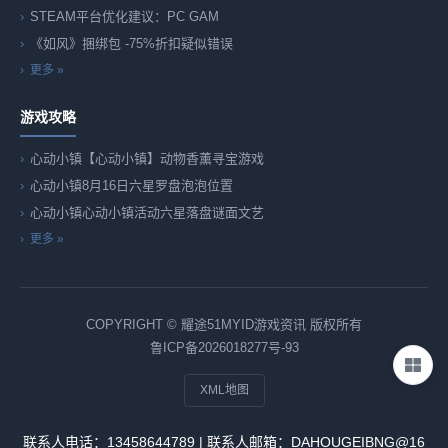
STEAM平台优化建议：PC GAM
《如风》捆绑包 -75%折扣疑似错误
更多 »
游戏攻略
心动小镇【心动小镇】动物香薰寻宝游戏
心动小镇8月16日六星罗盘泡泡位置
心动小镇心动小镇活动六星落盘谜面文艺
更多 »
COPYRIGHT © 耀途51MYID游戏资讯 版权所有
鲁ICP备2026018277号-93
XML地图
联系人电话：13458644789 | 联系人邮箱：DAHOUGEIBNG@16