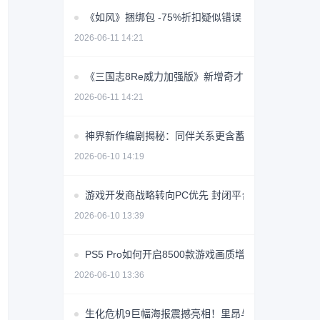
《如风》捆绑包 -75%折扣疑似错误 价格创史低价
2026-06-11 14:21
《三国志8Re威力加强版》新增奇才转机系统 玩法全
2026-06-11 14:21
神界新作编剧揭秘：同伴关系更含蓄，恋爱节奏放缓
2026-06-10 14:19
游戏开发商战略转向PC优先 封闭平台争议引行业反
2026-06-10 13:39
PS5 Pro如何开启8500款游戏画质增强？
2026-06-10 13:36
生化危机9巨幅海报震撼亮相！里昂与格蕾丝同框引