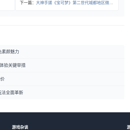
下一篇：
大神手搓《宝可梦》第二世代城都地区微缩立体地图
色素颜魅力
用户体验关键举措
低价
玩法全面革新
游戏杂谈