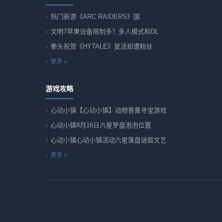
热门新游《ARC RAIDERS》国
文明7苹果设备限制多？多人模式和DL
拳头祝贺《HYTALE》复活却遭粉丝
更多 »
游戏攻略
心动小镇【心动小镇】动物香薰寻宝游戏
心动小镇8月16日六星罗盘泡泡位置
心动小镇心动小镇活动六星落盘谜面文艺
更多 »