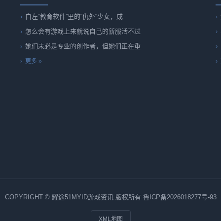
白左“教育软件”里的“仇外“少女，成
怎么会有游戏上来就说自己的新服活不过
她们未必是专业的创作者，但她们正在重
更多 »
COPYRIGHT © 耀途51MYID游戏资讯 版权所有
鲁ICP备2026018277号-93
XML地图