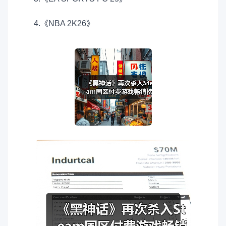
4.《NBA 2K26》