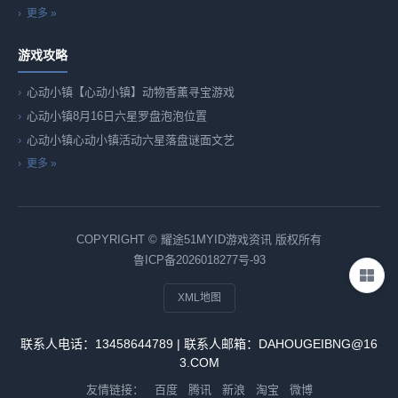
更多 »
游戏攻略
心动小镇【心动小镇】动物香薰寻宝游戏
心动小镇8月16日六星罗盘泡泡位置
心动小镇心动小镇活动六星落盘谜面文艺
更多 »
COPYRIGHT © 耀途51MYID游戏资讯 版权所有
鲁ICP备2026018277号-93
XML地图
联系人电话：13458644789 | 联系人邮箱：DAHOUGEIBNG@16
3.COM
友情链接：
百度
腾讯
新浪
淘宝
微博