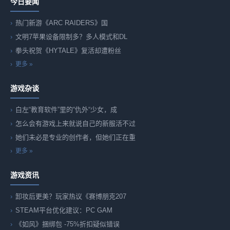
今日要闻
热门新游《ARC RAIDERS》国
文明7苹果设备限制多？多人模式和DL
拳头祝贺《HYTALE》复活却遭粉丝
更多 »
游戏杂谈
白左“教育软件”里的“仇外“少女，成
怎么会有游戏上来就说自己的新服活不过
她们未必是专业的创作者，但她们正在重
更多 »
游戏资讯
卸妆后更美？玩家热议《赛博朋克207
STEAM平台优化建议：PC GAM
《如风》捆绑包 -75%折扣疑似错误