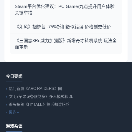
Steam平台优化建议：PC Gamer九点提升用户体验
关键举措
《如风》捆绑包 -75%折扣疑似错误 价格创史低价
《三国志8Re威力加强版》新增奇才转机系统 玩法全
面革新
今日要闻
热门新游《ARC RAIDERS》国
文明7苹果设备限制多？多人模式和DL
拳头祝贺《HYTALE》复活却遭粉丝
更多 »
游戏杂谈