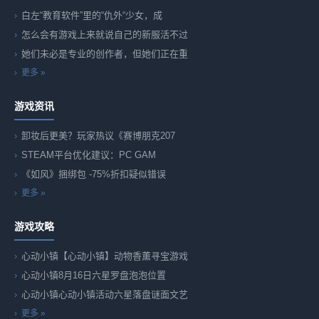
白左“教育软件”里的“仇外“少女，成
怎么会有游戏上来就说自己的新服活不过
她们未必是专业的创作者，但她们正在重
更多 »
游戏资讯
卸妆后更美？玩家热议《赛博朋克207
STEAM平台优化建议：PC GAM
《如风》捆绑包 -75%折扣疑似错误
更多 »
游戏攻略
心动小镇【心动小镇】动物香薰寻宝游戏
心动小镇8月16日六星罗盘泡泡位置
心动小镇心动小镇活动六星落盘谜面文艺
更多 »