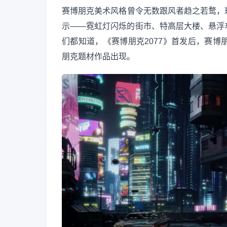
赛博朋克美术风格曾令无数跟风者趋之若鹜，
示——霓虹灯闪烁的街市、特高层大楼、悬浮
们都知道，《赛博朋克2077》首发后，赛
朋克题材作品出现。