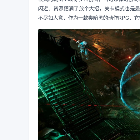
闪避、资源攒满了放个大招，关卡模式也是最基
不尽如人意，作为一款类暗黑的动作RPG，