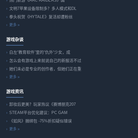
热门新游《ARC RAIDERS》国
文明7苹果设备限制多？多人模式和DL
拳头祝贺《HYTALE》复活却遭粉丝
更多 »
游戏杂谈
白左“教育软件”里的“仇外“少女，成
怎么会有游戏上来就说自己的新服活不过
她们未必是专业的创作者，但她们正在重
更多 »
游戏资讯
卸妆后更美？玩家热议《赛博朋克207
STEAM平台优化建议：PC GAM
《如风》捆绑包 -75%折扣疑似错误
更多 »