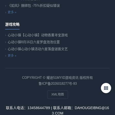
《如风》捆绑包 -75%折扣疑似错误
更多 »
游戏攻略
心动小镇【心动小镇】动物香薰寻宝游戏
心动小镇8月16日六星罗盘泡泡位置
心动小镇心动小镇活动六星落盘谜面文艺
更多 »
COPYRIGHT © 耀途51MYID游戏资讯 版权所有
鲁ICP备2026018277号-93
XML地图
联系人电话：13458644789 | 联系人邮箱：DAHOUGEIBNG@16
3.COM