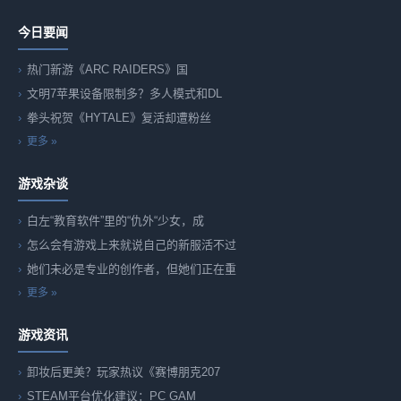
今日要闻
热门新游《ARC RAIDERS》国
文明7苹果设备限制多？多人模式和DL
拳头祝贺《HYTALE》复活却遭粉丝
更多 »
游戏杂谈
白左“教育软件”里的“仇外“少女，成
怎么会有游戏上来就说自己的新服活不过
她们未必是专业的创作者，但她们正在重
更多 »
游戏资讯
卸妆后更美？玩家热议《赛博朋克207
STEAM平台优化建议：PC GAM