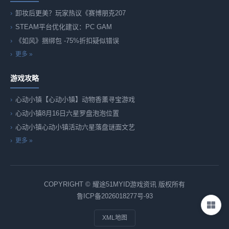
卸妆后更美？玩家热议《赛博朋克207
STEAM平台优化建议：PC GAM
《如风》捆绑包 -75%折扣疑似错误
更多 »
游戏攻略
心动小镇【心动小镇】动物香薰寻宝游戏
心动小镇8月16日六星罗盘泡泡位置
心动小镇心动小镇活动六星落盘谜面文艺
更多 »
COPYRIGHT © 耀途51MYID游戏资讯 版权所有
鲁ICP备2026018277号-93
XML地图