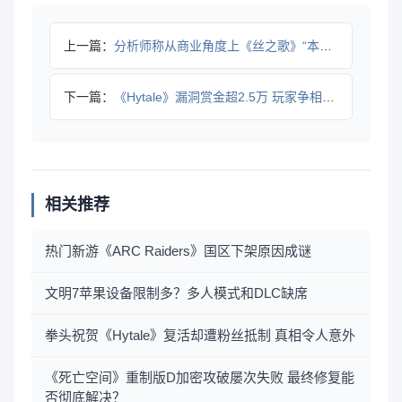
上一篇：
分析师称从商业角度上《丝之歌》“本不应存在”
下一篇：
《Hytale》漏洞赏金超2.5万 玩家争相找bug引热议
相关推荐
热门新游《ARC Raiders》国区下架原因成谜
文明7苹果设备限制多？多人模式和DLC缺席
拳头祝贺《Hytale》复活却遭粉丝抵制 真相令人意外
《死亡空间》重制版D加密攻破屡次失败 最终修复能
否彻底解决？