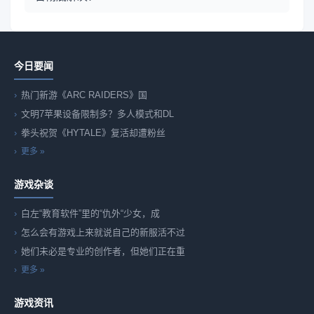
今日要闻
热门新游《ARC RAIDERS》国
文明7苹果设备限制多？多人模式和DL
拳头祝贺《HYTALE》复活却遭粉丝
更多 »
游戏杂谈
白左“教育软件”里的“仇外“少女，成
怎么会有游戏上来就说自己的新服活不过
她们未必是专业的创作者，但她们正在重
更多 »
游戏资讯